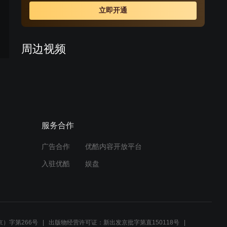
往八爷党严密控制的两江任苏州织造，追查上自内务府下
立即开通
至苏州县城的贪墨大案，由此揭开“八爷党”的铁幕一角。手
无一兵一卒的李卫携夫人思盈、小舅子小满、丫环石榴还
有一个添乱的妈来到苏州。一踏进苏州地界就糟到了老谋
周边视频
深算的两江总督福桐，善弄权术的江苏巡抚闵靖元及心狠
手辣的程一山等一批八爷死党的刁难和陷害。而此时的苏
李卫当官第二部精彩解说10
州城里冒出了一个“假李卫”来，京城的皇上又收到了李卫贪
污银子五千两的折子，李卫如何应付这种局面……
01:30
服务合作
李卫捉拿盐商，结果引发众
怒，百姓直接聚众闹事！
广告合作
优酷内容开放平台
02:27
入驻优酷
娱盘
蛇魔被杀到死未说出张君宝
的杀父仇人是谁，秦思容躲
过一劫
03:04
）字第266号
出版物经营许可证：新出发京批字第直150118号