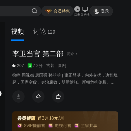
会员特惠
登录
历史
客户端
视频
讨论
129
李卫当官 第二部
简介
207
7.2分
古装
喜剧
徐峥 周视都 唐国强 孙菲菲 | 雍正登基，内外交扰，边乱烽
起，国库空虚，吏治腐败，朋党嚣张。新朝危机倒悬。占
大清国三分有一的江南两江三省被八爷允祀的党徒所控
制。大清国库空虚得连军粮、冬衣、赈灾急需的百十万两
银子都拿不出来。西北叛军骚扰，年羹尧手握六十万大军
却以军向缺乏为由久拖不战，俨然一个西北割据藩王。面
对如此困境，继位大统刚刚四个月的雍正皇帝处乱不惊，
首3月18元/月
经过深思熟虑后，决定大胆起用被人认为“小混混”的李卫前