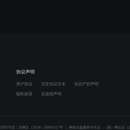
协议声明
用户协议
历史协议文本
知识产权声明
隐私政策
反盗链声明
营许可证：京网文（2024）0368-017号
网络出版服务许可证：（署）网出证（京