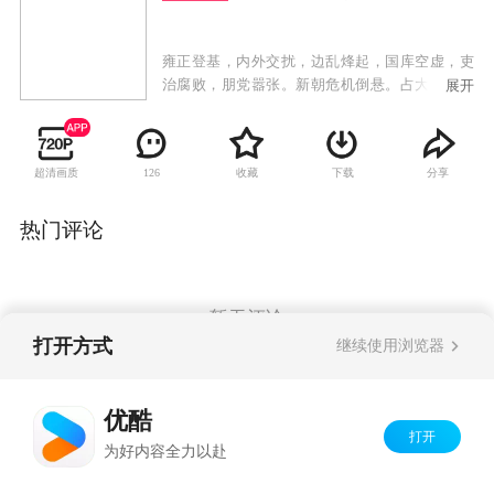
雍正登基，内外交扰，边乱烽起，国库空虚，吏
治腐败，朋党嚣张。新朝危机倒悬。占大清国三
展开
分有一的江南两江三省被八爷允祀的党徒所控
制。大清国库空虚得连军粮、冬衣、赈灾急需的
百十万两银子都拿不出来。西北叛军骚扰，年羹
超清画质
收藏
下载
分享
126
尧手握六十万大军却以军向缺乏为由久拖不战，
俨然一个西北割据藩王。面对如此困境，继位大
统刚刚四个月的雍正皇帝处乱不惊，经过深思熟
热门评论
虑后，决定大胆起用被人认为“小混混”的李卫前
往八爷党严密控制的两江任苏州织造，追查上自
内务府下至苏州县城的贪墨大案，由此揭开“八爷
党”的铁幕一角。手无一兵一卒的李卫携夫人思
暂无评论
盈、小舅子小满、丫环石榴还有一个添乱的妈来
打开方式
继续使用浏览器
到苏州。一踏进苏州地界就糟到了老谋深算的两
江总督福桐，善弄权术的江苏巡抚闵靖元及心狠
Copyright©
2026
优酷 youku.com
版权所有
手辣的程一山等一批八爷死党的刁难和陷害。而
优酷
京ICP备06050721号-1
此时的苏州城里冒出了一个“假李卫”来，京城的
打开
为好内容全力以赴
皇上又收到了李卫贪污银子五千两的折子，李卫
如何应付这种局面……