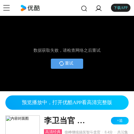
下载APP
数据获取失败，请检查网络之后重试
重试
预览播放中，打开优酷APP看高清完整版
李卫当官 第二部
+追
.
.
高清经典
徐峥继续搞笑智斗贪官
8.4分
共32集