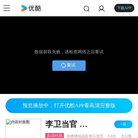
下载APP
数据获取失败，请检查网络之后重试
重试
预览播放中，打开优酷APP看高清完整版
李卫当官 第二部
+追
.
.
高清经典
徐峥继续搞笑智斗贪官
8.4分
共32集