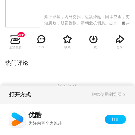
雍正登基，内外交扰，边乱烽起，国库空虚，吏
治腐败，朋党嚣张。新朝危机倒悬。占大清国三
展开
分有一的江南两江三省被八爷允祀的党徒所控
制。大清国库空虚得连军粮、冬衣、赈灾急需的
百十万两银子都拿不出来。西北叛军骚扰，年羹
超清画质
收藏
下载
分享
153
尧手握六十万大军却以军向缺乏为由久拖不战，
俨然一个西北割据藩王。面对如此困境，继位大
统刚刚四个月的雍正皇帝处乱不惊，经过深思熟
热门评论
虑后，决定大胆起用被人认为“小混混”的李卫前
往八爷党严密控制的两江任苏州织造，追查上自
内务府下至苏州县城的贪墨大案，由此揭开“八爷
党”的铁幕一角。手无一兵一卒的李卫携夫人思
暂无评论
盈、小舅子小满、丫环石榴还有一个添乱的妈来
打开方式
继续使用浏览器
到苏州。一踏进苏州地界就糟到了老谋深算的两
江总督福桐，善弄权术的江苏巡抚闵靖元及心狠
Copyright©
2026
优酷 youku.com
版权所有
手辣的程一山等一批八爷死党的刁难和陷害。而
优酷
京ICP备06050721号-1
此时的苏州城里冒出了一个“假李卫”来，京城的
打开
为好内容全力以赴
皇上又收到了李卫贪污银子五千两的折子，李卫
如何应付这种局面……