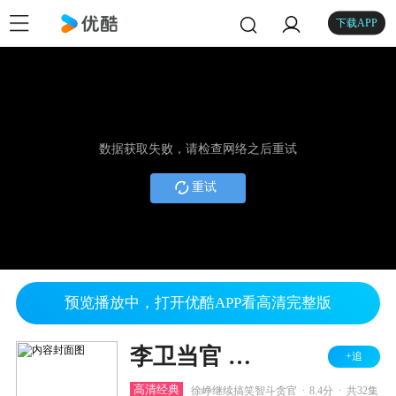
下载APP
数据获取失败，请检查网络之后重试
重试
预览播放中，打开优酷APP看高清完整版
李卫当官 第二部
+追
.
.
高清经典
徐峥继续搞笑智斗贪官
8.4分
共32集