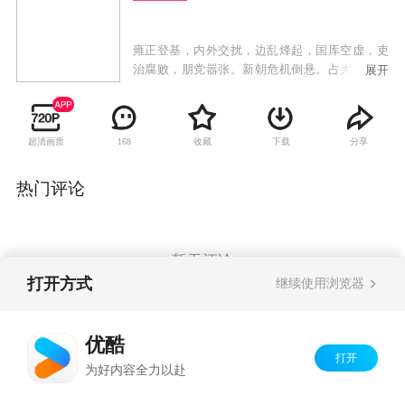
雍正登基，内外交扰，边乱烽起，国库空虚，吏
治腐败，朋党嚣张。新朝危机倒悬。占大清国三
展开
分有一的江南两江三省被八爷允祀的党徒所控
制。大清国库空虚得连军粮、冬衣、赈灾急需的
百十万两银子都拿不出来。西北叛军骚扰，年羹
超清画质
收藏
下载
分享
168
尧手握六十万大军却以军向缺乏为由久拖不战，
俨然一个西北割据藩王。面对如此困境，继位大
统刚刚四个月的雍正皇帝处乱不惊，经过深思熟
热门评论
虑后，决定大胆起用被人认为“小混混”的李卫前
往八爷党严密控制的两江任苏州织造，追查上自
内务府下至苏州县城的贪墨大案，由此揭开“八爷
党”的铁幕一角。手无一兵一卒的李卫携夫人思
暂无评论
盈、小舅子小满、丫环石榴还有一个添乱的妈来
打开方式
继续使用浏览器
到苏州。一踏进苏州地界就糟到了老谋深算的两
江总督福桐，善弄权术的江苏巡抚闵靖元及心狠
Copyright©
2026
优酷 youku.com
版权所有
手辣的程一山等一批八爷死党的刁难和陷害。而
优酷
京ICP备06050721号-1
此时的苏州城里冒出了一个“假李卫”来，京城的
打开
为好内容全力以赴
皇上又收到了李卫贪污银子五千两的折子，李卫
如何应付这种局面……