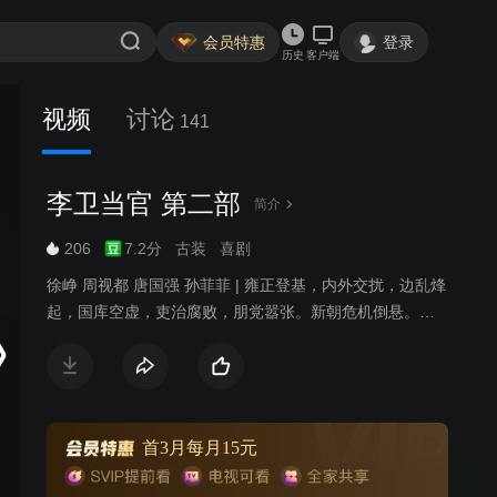
会员特惠
登录
历史
客户端
视频
讨论
141
李卫当官 第二部
简介
206
7.2分
古装
喜剧
徐峥 周视都 唐国强 孙菲菲 | 雍正登基，内外交扰，边乱烽
起，国库空虚，吏治腐败，朋党嚣张。新朝危机倒悬。占
大清国三分有一的江南两江三省被八爷允祀的党徒所控
制。大清国库空虚得连军粮、冬衣、赈灾急需的百十万两
银子都拿不出来。西北叛军骚扰，年羹尧手握六十万大军
却以军向缺乏为由久拖不战，俨然一个西北割据藩王。面
对如此困境，继位大统刚刚四个月的雍正皇帝处乱不惊，
首3月每月15元
经过深思熟虑后，决定大胆起用被人认为“小混混”的李卫前