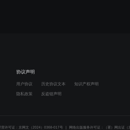
协议声明
用户协议
历史协议文本
知识产权声明
隐私政策
反盗链声明
营许可证：京网文（2024）0368-017号
网络出版服务许可证：（署）网出证（京