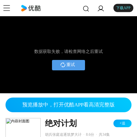
下载APP
数据获取失败，请检查网络之后重试
重试
预览播放中，打开优酷APP看高清完整版
绝对计划
+追
.
.
胡兵张庭追逐筑梦大计
8.6分
共34集