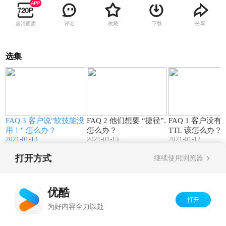
超清画质
评论
收藏
下载
分享
选集
9
01:08
01:18
FAQ 3 客户说"软技能没
FAQ 2 他们想要 “捷径”.
FAQ 1 客户没有听
用！" 怎么办？
怎么办？
TTI. 该怎么办？
2021-01-13
2021-01-13
2021-01-12
打开方式
继续使用浏览器
Copyright©
2026
优酷 youku.com
版权所有
京ICP备06050721号-1
优酷
打开
为好内容全力以赴