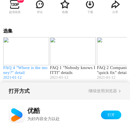
超清画质
评论
收藏
下载
分享
选集
6
08:02
16:47
N
FAQ 4 "Where is the mo
FAQ 1 "Nobody knows I
FAQ 2 Companies
ney?" detail
ITTI" details
"quick fix" detail
2021-01-12
2021-01-12
2021-01-12
打开方式
继续使用浏览器
Copyright©
2026
优酷 youku.com
版权所有
京ICP备06050721号-1
优酷
打开
为好内容全力以赴