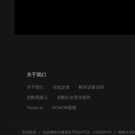
关于我们
关于我们
在线反馈
帧享设备说明
优酷视频云
优酷社会责任报告
Youku.tv
HONOR视频
营业执照
信息网络传播视听节目许可证：0108283号
网络文化经