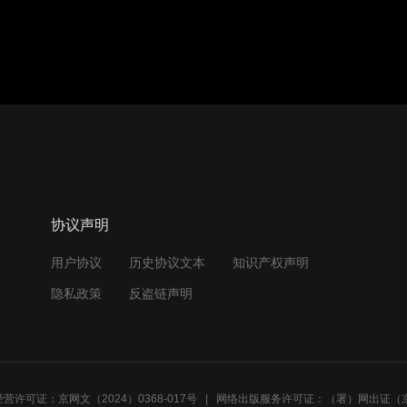
协议声明
用户协议
历史协议文本
知识产权声明
隐私政策
反盗链声明
营许可证：京网文（2024）0368-017号
网络出版服务许可证：（署）网出证（京