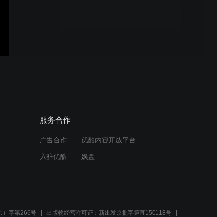
FAQ 4 培训师问 "钱在哪
儿?!" 细节
FAQ 3 客户说"软技能没
用！" 怎么办？细节
FAQ 2 他们想要 “捷径”. 怎
服务合作
么办？细节
广告合作
优酷内容开放平台
入驻优酷
娱盘
FAQ 1 客户没有听过 IITTI.
该怎么办？细节
）字第266号
出版物经营许可证：新出发京批字第直150118号