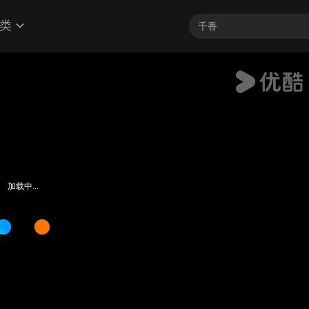
类
加载中...