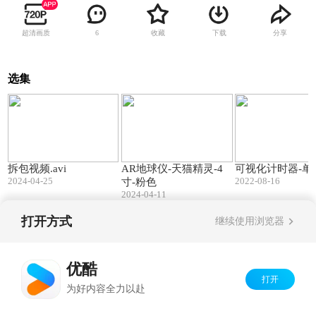
超清画质
收藏
下载
分享
6
选集
01:24
04:13
拆包视频.avi
AR地球仪-天猫精灵-4
可视化计时器-单
2024-04-25
2022-08-16
寸-粉色
2024-04-11
打开方式
继续使用浏览器
Copyright©
2026
优酷 youku.com
版权所有
京ICP备06050721号-1
优酷
打开
为好内容全力以赴