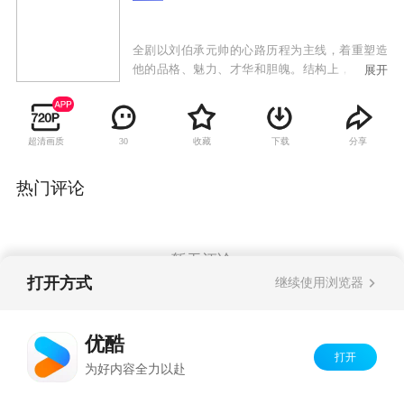
全剧以刘伯承元帅的心路历程为主线，着重塑造
他的品格、魅力、才华和胆魄。结构上，采用跳
展开
跃式创作手法，撷取最能表现人物性格的华彩段
落，进行浓墨重彩的渲染，而不是平分笔墨的编
年史式的描述。本剧将解读刘伯承如何从一个贫
超清画质
收藏
下载
分享
30
苦的“川娃子”成长为闻名中外的军事家，通过经
典战例和敌我交锋的战争活剧，诠释刘伯承卓越
的军事指挥艺术和战争制胜的谋略，生动地再现
热门评论
了他和他的战友们在中国革命历史的舞台上，为
中华民族的自由和解放，征战沙场，九死一生的
英雄传奇。
暂无评论
打开方式
继续使用浏览器
Copyright©
2026
优酷 youku.com
版权所有
优酷
京ICP备06050721号-1
打开
为好内容全力以赴