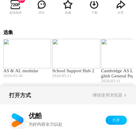
超清画质
评论
收藏
下载
分享
选集
40:07
01:45
AS & AL modular
School Support Hub 2
Cambridge AS Le
2026-05-30
2026-05-11
glish General Pap
t's changed
2026-05-11
打开方式
继续使用浏览器
Copyright©
2026
优酷 youku.com
版权所有
京ICP备06050721号-1
优酷
打开
为好内容全力以赴