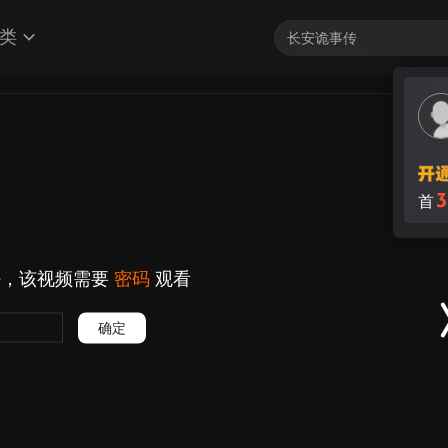
类
3
首
好，该视频需要
密码
观看
确定