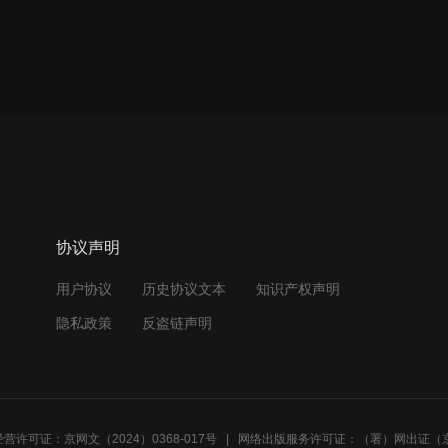
协议声明
用户协议
历史协议文本
知识产权声明
隐私政策
反盗链声明
营许可证：京网文（2024）0368-017号
网络出版服务许可证：（署）网出证（京