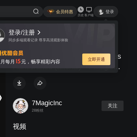
会员特惠
登录
历史
客户端
登录/注册
视频
讨论
同步多端观看记录 尊享高清观影体验
Changement By Andrew Barreras
立即开通
15
月每月
元，畅享精彩内容
Handcrafted (tutorial) - 7 Magic
Inc
7MagicInc
关注
28粉丝
视频