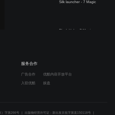
Silk launcher - 7 Magic
Black Hole - 7 Magic
Dice Thru Steel Board - 7
服务合作
Magic
广告合作
优酷内容开放平台
入驻优酷
娱盘
Fingertip flying card - 7
Magic
）字第266号
出版物经营许可证：新出发京批字第直150118号