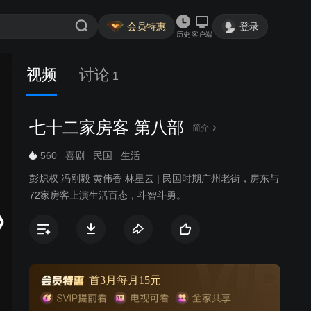
会员特惠
登录
历史
客户端
视频
讨论
1
七十二家房客 第八部
简介
560
喜剧
民国
生活
彭炽权 冯刚毅 黄伟香 林星云 | 民国时期广州老街，房东与
72家房客上演生活百态，斗智斗勇。
首3月每月15元