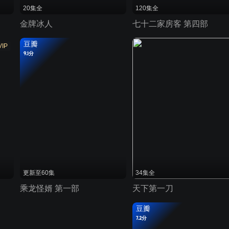
20集全
120集全
金牌冰人
七十二家房客 第四部
豆瓣
VIP
9.1分
更新至60集
34集全
乘龙怪婿 第一部
天下第一刀
豆瓣
7.2分