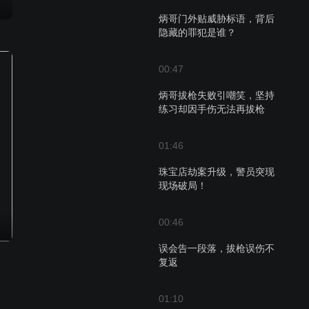
炳哥门外贴威胁标语，背后
隐藏的罪犯是谁？
00:47
炳哥拔枪失败引嘲笑，坚持
练习却因手伤无法再拔枪
01:46
珠宝店劫案升级，警员突现
现场破局！
00:46
误会告一段落，拔枪误伤不
复返
01:10