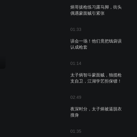
炳哥拔枪练习露马脚，街头
偶遇蒙面贼引紧张
01:33
误会一场！他们竟把钱袋误
认成枪套
01:14
太子炳智斗蒙面贼，独揽枪
支自卫，江湖学艺拒保镖！
02:49
夜深时分，太子炳被逼脱衣
搜身
01:35