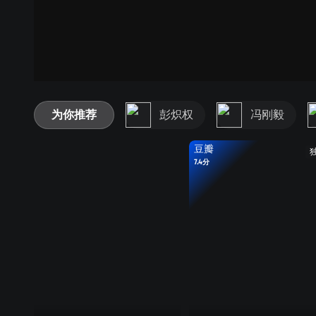
为你推荐
彭炽权
冯刚毅
豆瓣
7.4分