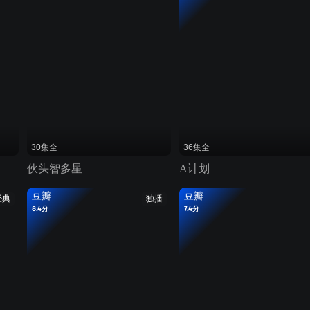
30集全
36集全
伙头智多星
A计划
豆瓣
豆瓣
经典
独播
8.4分
7.4分