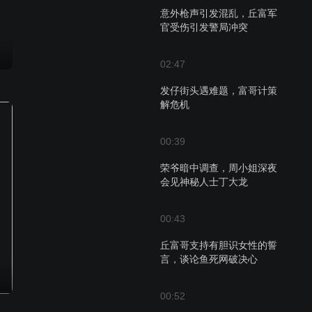
意外枪声引发混乱，丘富军
官受伤引发警局冲突
02:47
发仔街头遇难题，富哥计策
解危机
00:39
荣爷暗中调查，周小姐深夜
会见神秘人士丁大龙
00:43
丘富哥支持有胆识女性的誓
言，谈论鱼死网破决心
00:52