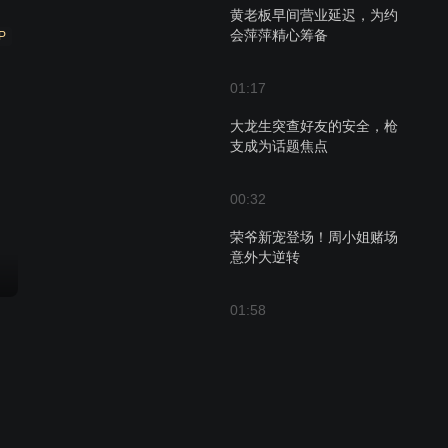
黄老板早间营业延迟，为约
会萍萍精心筹备
P
01:17
大龙生突查好友的安全，枪
支成为话题焦点
00:32
荣爷新宠登场！周小姐赌场
意外大逆转
01:58
萍萍借牌局为荣哥铺路，深
藏无奈的女人心事
00:37