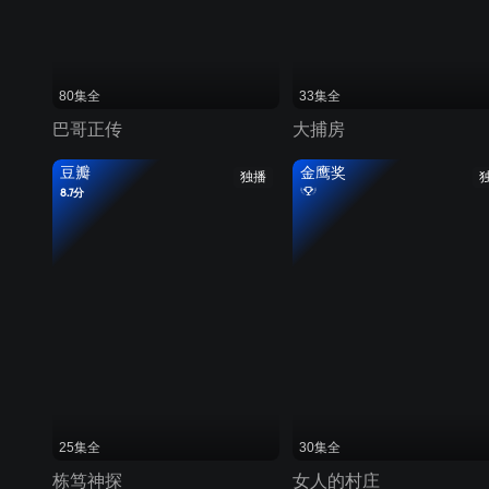
80集全
33集全
巴哥正传
大捕房
豆瓣
金鹰奖
独播
8.7分
25集全
30集全
栋笃神探
女人的村庄