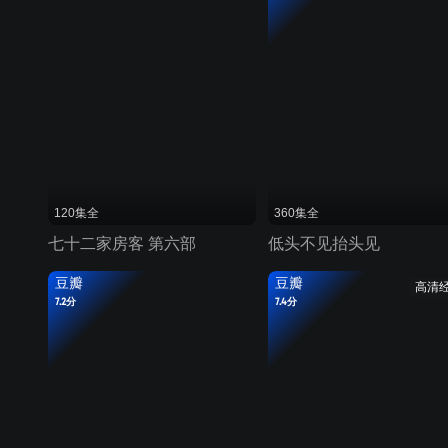
120集全
360集全
七十二家房客 第六部
低头不见抬头见
豆瓣
豆瓣
高清
7.2分
7.4分