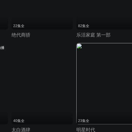
22集全
82集全
绝代商骄
乐活家庭 第一部
独播
40集全
23集全
太白酒肆
明星时代