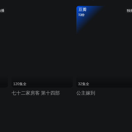
豆瓣
独播
独
7.3分
120集全
32集全
七十二家房客 第十四部
公主嫁到