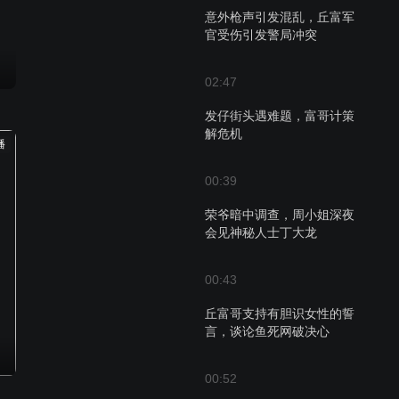
意外枪声引发混乱，丘富军
官受伤引发警局冲突
02:47
发仔街头遇难题，富哥计策
解危机
播
00:39
荣爷暗中调查，周小姐深夜
会见神秘人士丁大龙
00:43
丘富哥支持有胆识女性的誓
言，谈论鱼死网破决心
00:52