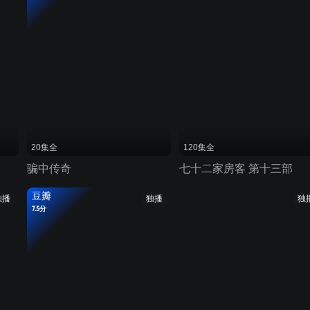
20集全
120集全
骗中传奇
七十二家房客 第十三部
豆瓣
独播
独播
独
7.5分