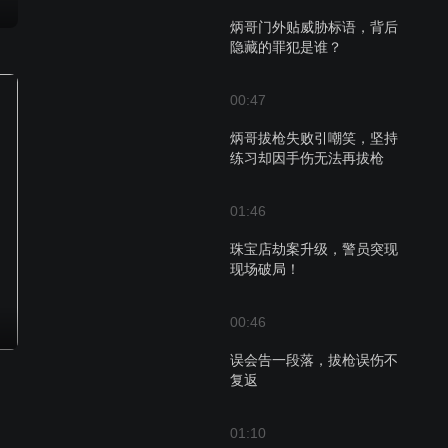
炳哥门外贴威胁标语，背后
隐藏的罪犯是谁？
00:47
炳哥拔枪失败引嘲笑，坚持
练习却因手伤无法再拔枪
01:46
珠宝店劫案升级，警员突现
现场破局！
00:46
误会告一段落，拔枪误伤不
复返
01:10