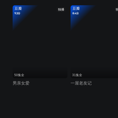
豆瓣
豆瓣
独播
9.3分
8.4分
50集全
31集全
男亲女爱
一屋老友记