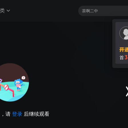
类
3
首
因，请
登录
后继续观看