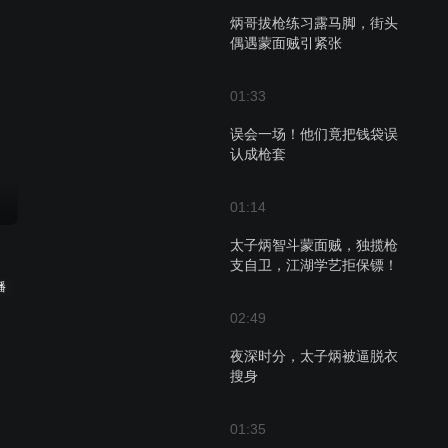
炳哥拔枪练习露马脚，街头
偶遇蒙面贼引紧张
01:33
误会一场！他们竟把钱袋误
认成枪套
01:14
太子炳智斗蒙面贼，独揽枪
支自卫，江湖学艺拒保镖！
播
02:49
夜深时分，太子炳被逼脱衣
搜身
01:35