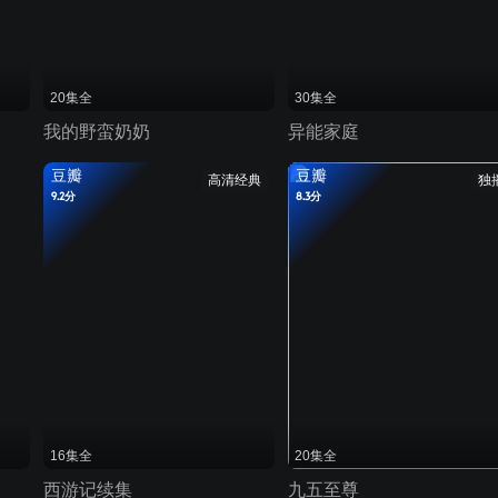
20集全
30集全
我的野蛮奶奶
异能家庭
豆瓣
豆瓣
高清经典
独
9.2分
8.3分
16集全
20集全
西游记续集
九五至尊