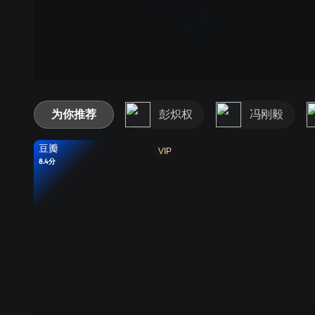
为你推荐
彭炽权
冯刚毅
豆瓣
VIP
8.4分