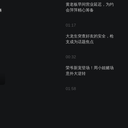
黄老板早间营业延迟，为约
会萍萍精心筹备
播
01:17
大龙生突查好友的安全，枪
支成为话题焦点
00:32
荣爷新宠登场！周小姐赌场
意外大逆转
01:58
萍萍借牌局为荣哥铺路，深
藏无奈的女人心事
00:37