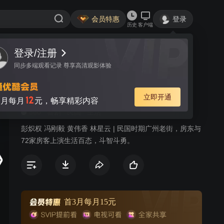
会员特惠
登录
历史
客户端
登录/注册
视频
讨论
5
同步多端观看记录 尊享高清观影体验
七十二家房客 第八部
简介
立即开通
12
月每月
元，畅享精彩内容
560
喜剧
民国
生活
彭炽权 冯刚毅 黄伟香 林星云 | 民国时期广州老街，房东与
72家房客上演生活百态，斗智斗勇。
首3月每月15元