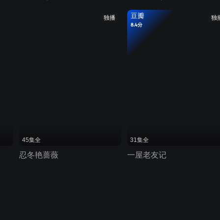
豆瓣
独播
独
8.4分
45集全
31集全
忍冬艳蔷薇
一屋老友记