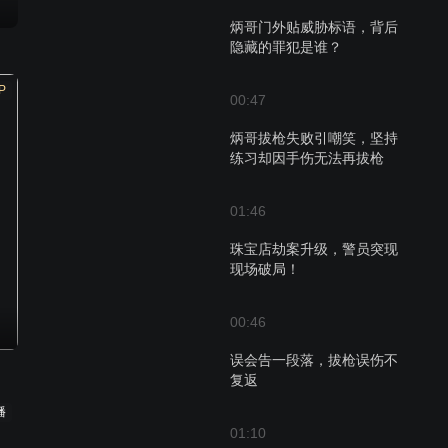
炳哥门外贴威胁标语，背后
隐藏的罪犯是谁？
P
00:47
炳哥拔枪失败引嘲笑，坚持
练习却因手伤无法再拔枪
01:46
珠宝店劫案升级，警员突现
现场破局！
00:46
误会告一段落，拔枪误伤不
复返
播
01:10