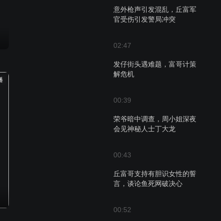
意外枪声引发混乱，丘富军
官受伤引发警局冲突
02:47
发仔街头遇难题，富哥计策
解危机
播
00:39
荣爷暗中调查，周小姐深夜
会见神秘人士丁大龙
00:43
丘富哥支持有胆识女性的誓
言，谈论鱼死网破决心
00:52