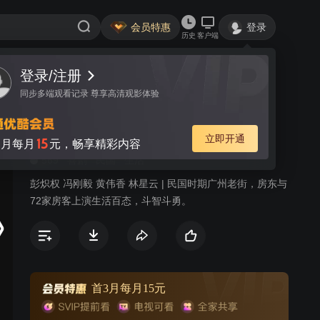
会员特惠
登录
历史
客户端
登录/注册
视频
讨论
3
同步多端观看记录 尊享高清观影体验
七十二家房客 第八部
简介
立即开通
15
月每月
元，畅享精彩内容
569
喜剧
民国
生活
彭炽权 冯刚毅 黄伟香 林星云 | 民国时期广州老街，房东与
72家房客上演生活百态，斗智斗勇。
首3月每月15元