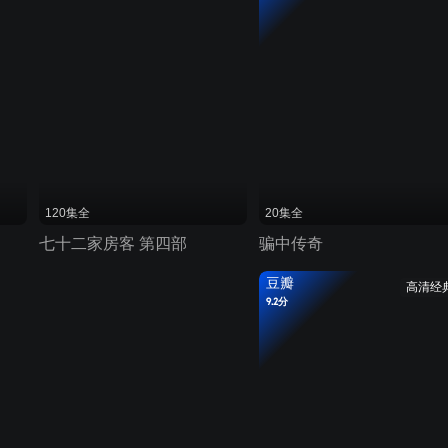
120集全
20集全
七十二家房客 第四部
骗中传奇
豆瓣
高清经
9.2分