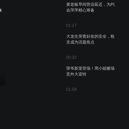
黄老板早间营业延迟，为约
会萍萍精心筹备
播
01:17
大龙生突查好友的安全，枪
支成为话题焦点
00:32
荣爷新宠登场！周小姐赌场
意外大逆转
01:58
萍萍借牌局为荣哥铺路，深
藏无奈的女人心事
00:37