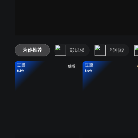
为你推荐
彭炽权
冯刚毅
豆瓣
豆瓣
独播
8.3分
8.4分