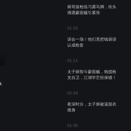
炳哥拔枪练习露马脚，街头
偶遇蒙面贼引紧张
01:33
误会一场！他们竟把钱袋误
认成枪套
01:14
太子炳智斗蒙面贼，独揽枪
支自卫，江湖学艺拒保镖！
典
02:49
夜深时分，太子炳被逼脱衣
搜身
01:35