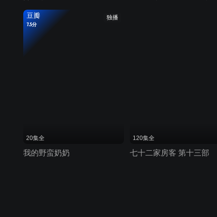
豆瓣
独播
7.5分
20集全
120集全
我的野蛮奶奶
七十二家房客 第十三部