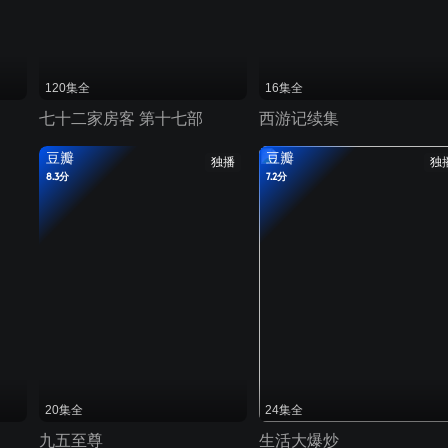
120集全
16集全
七十二家房客 第十七部
西游记续集
豆瓣
豆瓣
独播
独
8.3分
7.2分
20集全
24集全
九五至尊
生活大爆炒