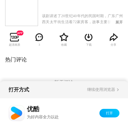
该剧讲述了20世纪40年代的民国时期，广东广州
西关太平街生活着72家房客，故事主要描述房东
展开
与房客的较量，以及街坊生活的酸甜苦辣。
超清画质
收藏
下载
分享
3
热门评论
暂无评论
打开方式
继续使用浏览器
Copyright©
2026
优酷 youku.com
版权所有
优酷
京ICP备06050721号-1
打开
为好内容全力以赴