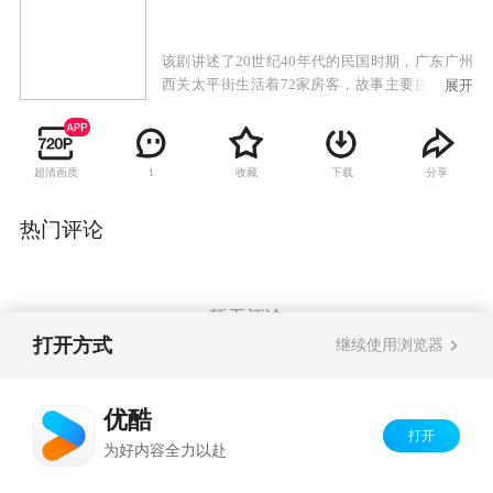
该剧讲述了20世纪40年代的民国时期，广东广州
西关太平街生活着72家房客，故事主要描述房东
展开
与房客的较量，以及街坊生活的酸甜苦辣。
超清画质
收藏
下载
分享
1
热门评论
暂无评论
打开方式
继续使用浏览器
Copyright©
2026
优酷 youku.com
版权所有
优酷
京ICP备06050721号-1
打开
为好内容全力以赴