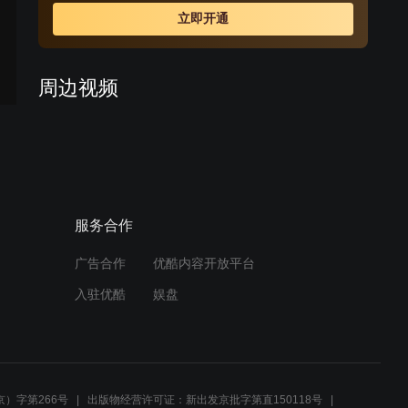
立即开通
周边视频
炳哥门外贴威胁标语，背后
隐藏的罪犯是谁？
00:47
服务合作
炳哥拔枪失败引嘲笑，坚持
练习却因手伤无法再拔枪
广告合作
优酷内容开放平台
01:46
入驻优酷
娱盘
珠宝店劫案升级，警员突现
现场破局！
00:46
）字第266号
出版物经营许可证：新出发京批字第直150118号