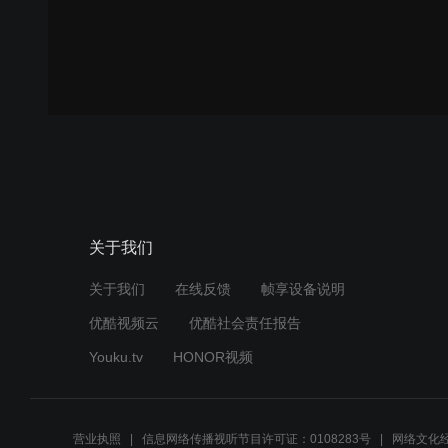
关于我们
关于我们
在线反馈
帧享设备说明
优酷视频云
优酷社会责任报告
Youku.tv
HONOR视频
营业执照
信息网络传播视听节目许可证：0108283号
网络文化经