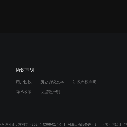
协议声明
用户协议
历史协议文本
知识产权声明
隐私政策
反盗链声明
营许可证：京网文（2024）0368-017号
网络出版服务许可证：（署）网出证（京