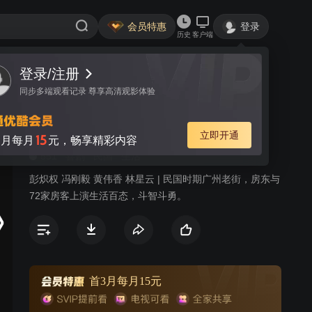
会员特惠
登录
历史
客户端
登录/注册
视频
讨论
3
同步多端观看记录 尊享高清观影体验
七十二家房客 第八部
简介
立即开通
15
月每月
元，畅享精彩内容
551
喜剧
民国
生活
彭炽权 冯刚毅 黄伟香 林星云 | 民国时期广州老街，房东与
72家房客上演生活百态，斗智斗勇。
首3月每月15元