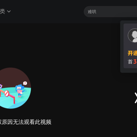
类
3
首
权原因无法观看此视频