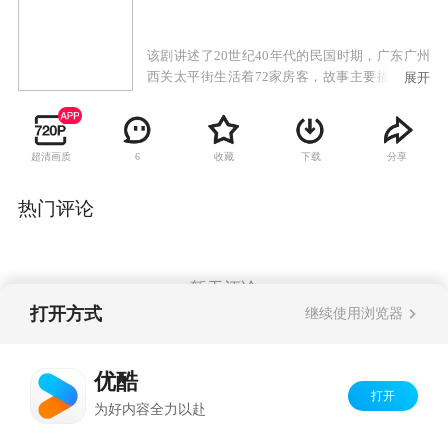
该剧讲述了20世纪40年代的民国时期，广东广州
西关太平街生活着72家房客，故事主要描述房东
展开
与房客的较量，以及街坊生活的酸甜苦辣。
超清画质
收藏
下载
分享
6
热门评论
暂无评论
打开方式
继续使用浏览器
Copyright©
2026
优酷 youku.com
版权所有
优酷
京ICP备06050721号-1
打开
为好内容全力以赴