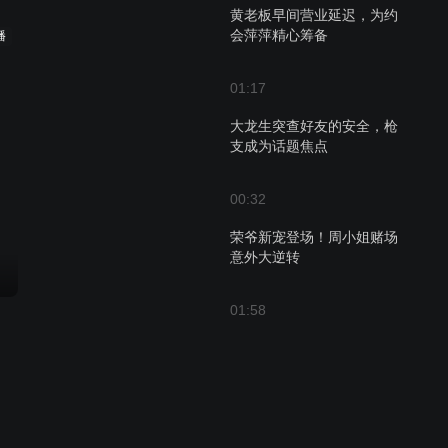
黄老板早间营业延迟，为约
会萍萍精心筹备
播
01:17
大龙生突查好友的安全，枪
支成为话题焦点
00:32
荣爷新宠登场！周小姐赌场
意外大逆转
01:58
萍萍借牌局为荣哥铺路，深
藏无奈的女人心事
00:37