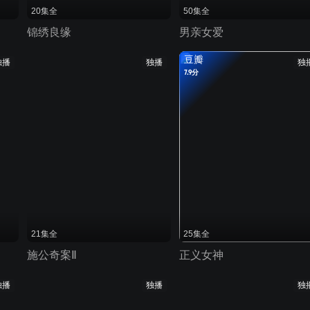
20集全
50集全
锦绣良缘
男亲女爱
豆瓣
独播
独播
独
7.9分
21集全
25集全
施公奇案Ⅱ
正义女神
独播
独播
独