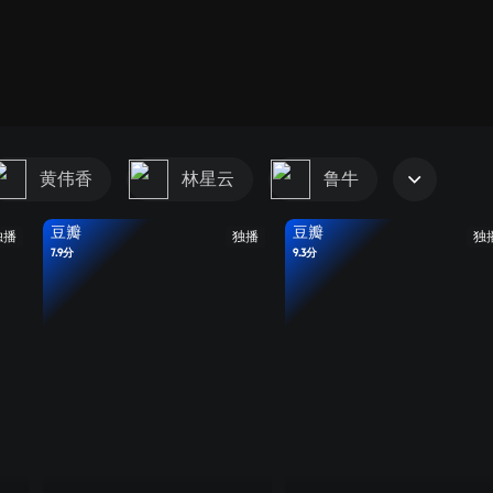
第一部
第二部
第三部
第四部
第五部
黄伟香
林星云
鲁牛
豆瓣
豆瓣
独播
独播
独
7.9分
9.3分