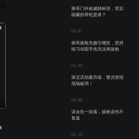
炳哥门外贴威胁标语，背后
隐藏的罪犯是谁？
播
00:47
炳哥拔枪失败引嘲笑，坚持
练习却因手伤无法再拔枪
01:46
珠宝店劫案升级，警员突现
现场破局！
00:46
误会告一段落，拔枪误伤不
复返
播
01:10