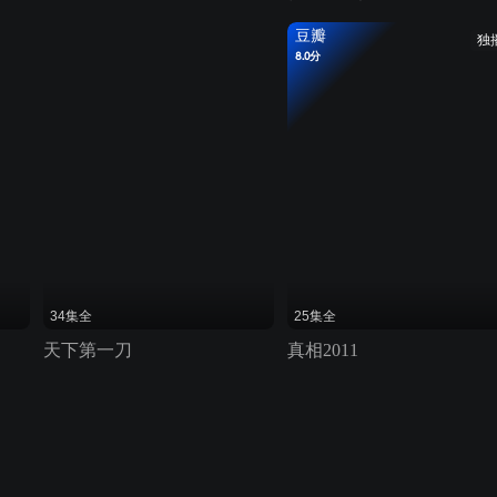
豆瓣
独
8.0分
34集全
25集全
天下第一刀
真相2011