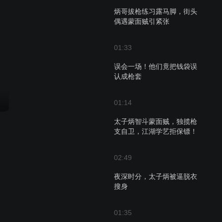
炳哥拔枪练习露马脚，街头
偶遇蒙面贼引紧张
01:33
误会一场！他们竟把钱袋误
认成枪套
01:14
太子炳智斗蒙面贼，独揽枪
支自卫，江湖学艺拒保镖！
02:49
夜深时分，太子炳被逼脱衣
搜身
01:35