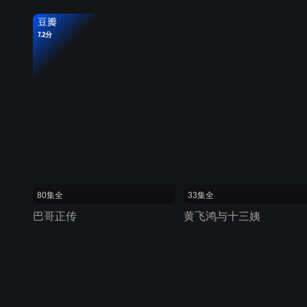
豆瓣
7.2分
80集全
33集全
巴哥正传
黄飞鸿与十三姨