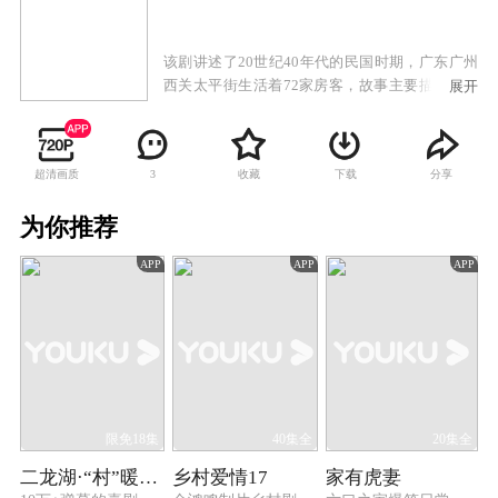
该剧讲述了20世纪40年代的民国时期，广东广州
西关太平街生活着72家房客，故事主要描述房东
展开
与房客的较量，以及街坊生活的酸甜苦辣。
超清画质
收藏
下载
分享
3
为你推荐
APP
APP
APP
限免18集
40集全
20集全
二龙湖·“村”暖花开3
乡村爱情17
家有虎妻