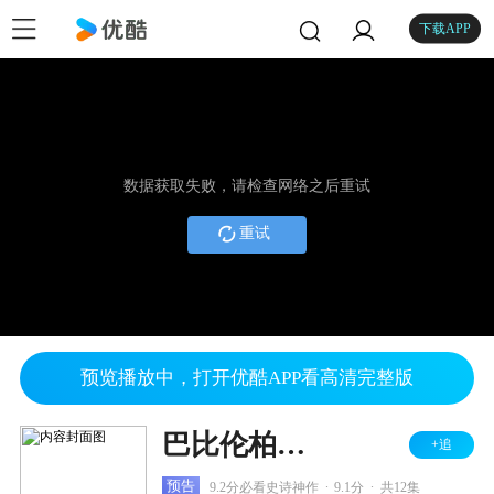
下载APP
数据获取失败，请检查网络之后重试
重试
预览播放中，打开优酷APP看高清完整版
巴比伦柏林 第三季
+追
.
.
预告
9.2分必看史诗神作
9.1分
共12集