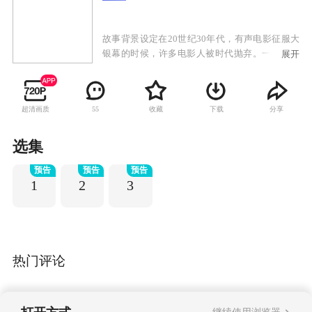
故事背景设定在20世纪30年代，有声电影征服大
银幕的时候，许多电影人被时代抛弃。一个巨星
展开
被发现身亡后，探员格里安·拉斯（Gereon Rath）
发现了这个光鲜亮丽的产业的黑暗面。
超清画质
收藏
下载
分享
55
选集
预告
预告
预告
1
2
3
热门评论