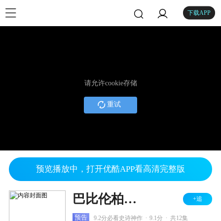
下载APP
请允许cookie存储
重试
预览播放中，打开优酷APP看高清完整版
巴比伦柏林 第三季
+追
.
.
预告
9.2分必看史诗神作
9.1分
共12集