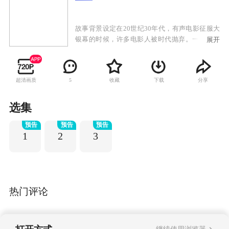
故事背景设定在20世纪30年代，有声电影征服大
银幕的时候，许多电影人被时代抛弃。一个巨星
展开
被发现身亡后，探员格里安·拉斯（Gereon Rath）
发现了这个光鲜亮丽的产业的黑暗面。
超清画质
收藏
下载
分享
5
选集
预告
预告
预告
1
2
3
热门评论