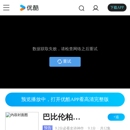
下载APP
数据获取失败，请检查网络之后重试
重试
预览播放中，打开优酷APP看高清完整版
巴比伦柏林 第三季
+追
.
.
预告
9.2分必看史诗神作
9.1分
共12集