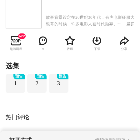
故事背景设定在20世纪30年代，有声电影征服大
银幕的时候，许多电影人被时代抛弃。一个巨星
展开
被发现身亡后，探员格里安·拉斯（Gereon Rath）
发现了这个光鲜亮丽的产业的黑暗面。
超清画质
收藏
下载
分享
9
选集
预告
预告
预告
1
2
3
热门评论