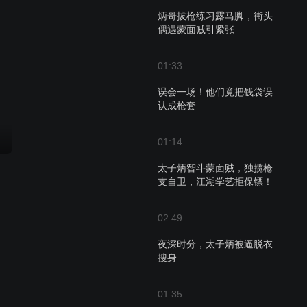
炳哥拔枪练习露马脚，街头
偶遇蒙面贼引紧张
01:33
误会一场！他们竟把钱袋误
认成枪套
01:14
太子炳智斗蒙面贼，独揽枪
支自卫，江湖学艺拒保镖！
02:49
夜深时分，太子炳被逼脱衣
搜身
01:35