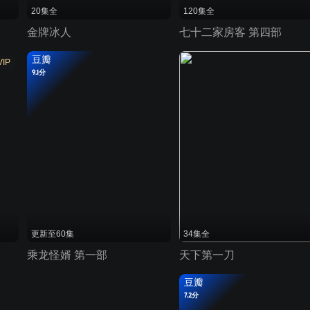
20集全
120集全
金牌冰人
七十二家房客 第四部
豆瓣
VIP
9.1分
更新至60集
34集全
乘龙怪婿 第一部
天下第一刀
豆瓣
7.2分