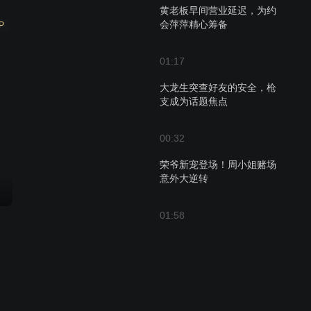
黄老板早间营业延迟，为约
会萍萍精心筹备
P
01:17
大龙生突查好友的安全，枪
支成为话题焦点
00:32
荣爷新宠登场！周小姐赌场
意外大逆转
01:58
萍萍借牌局为荣哥铺路，深
藏无奈的女人心事
00:37