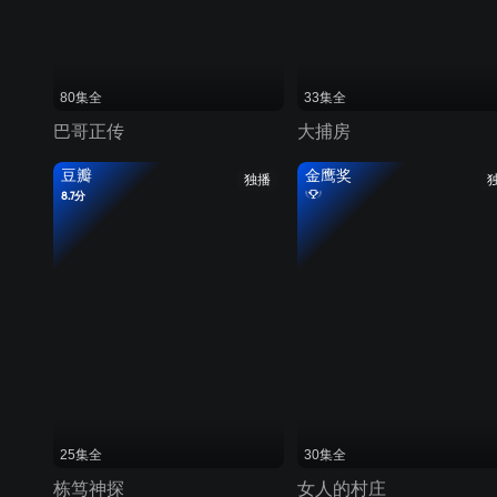
80集全
33集全
巴哥正传
大捕房
豆瓣
金鹰奖
独播
8.7分
25集全
30集全
栋笃神探
女人的村庄