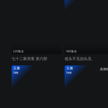
120集全
360集全
七十二家房客 第六部
低头不见抬头见
豆瓣
豆瓣
高清
7.2分
7.4分