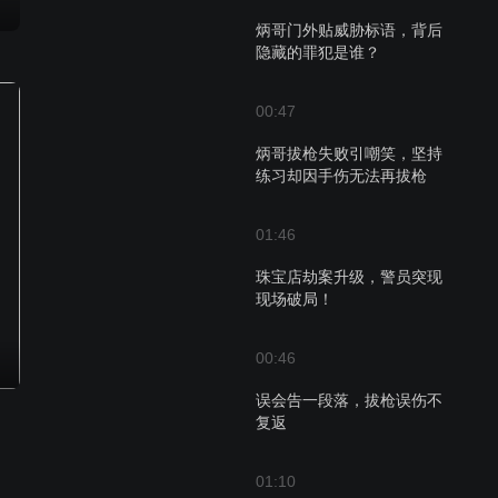
炳哥门外贴威胁标语，背后
隐藏的罪犯是谁？
00:47
炳哥拔枪失败引嘲笑，坚持
练习却因手伤无法再拔枪
01:46
珠宝店劫案升级，警员突现
现场破局！
00:46
误会告一段落，拔枪误伤不
复返
01:10