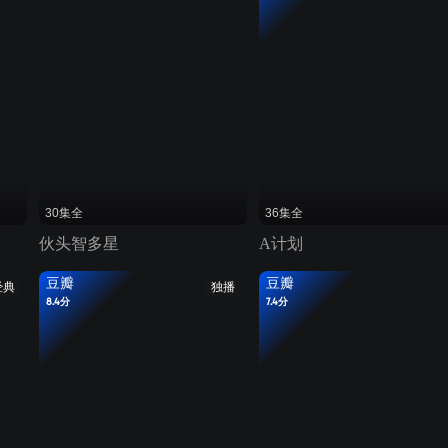
30集全
36集全
伙头智多星
A计划
豆瓣
豆瓣
经典
独播
8.4分
7.4分