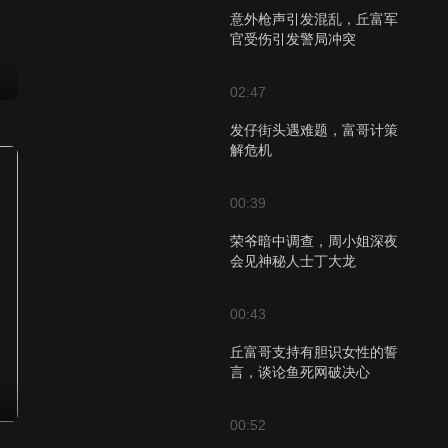
意外枪声引发混乱，丘富军
官受伤引发警局冲突
02:47
发仔街头遇难题，富哥计策
解危机
00:39
荣爷暗中调查，周小姐深夜
会见神秘人士丁大龙
00:43
丘富哥支持有胆识女性的誓
言，谈论鱼死网破决心
00:52