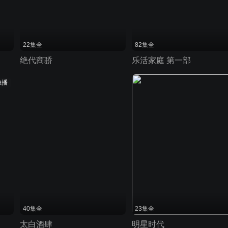
22集全
82集全
绝代商骄
乐活家庭 第一部
独播
40集全
23集全
太白酒肆
明星时代