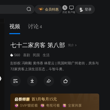
会员特惠
登录
历史
客户端
视频
讨论
4
七十二家房客 第八部
简介
560
喜剧
民国
生活
彭炽权 冯刚毅 黄伟香 林星云 | 民国时期广州老街，房东与
72家房客上演生活百态，斗智斗勇。
首3月每月15元