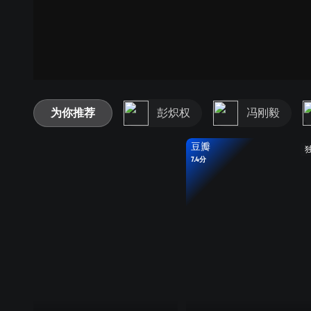
为你推荐
彭炽权
冯刚毅
豆瓣
7.4分