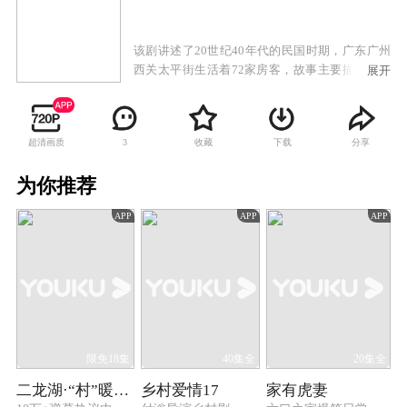
该剧讲述了20世纪40年代的民国时期，广东广州
西关太平街生活着72家房客，故事主要描述房东
展开
与房客的较量，以及街坊生活的酸甜苦辣。
超清画质
收藏
下载
分享
3
为你推荐
APP
APP
APP
限免18集
40集全
20集全
二龙湖·“村”暖花开3
乡村爱情17
家有虎妻