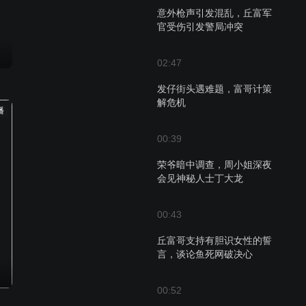
意外枪声引发混乱，丘富军
官受伤引发警局冲突
02:47
发仔街头遇难题，富哥计策
解危机
播
00:39
荣爷暗中调查，周小姐深夜
会见神秘人士丁大龙
00:43
丘富哥支持有胆识女性的誓
言，谈论鱼死网破决心
00:52