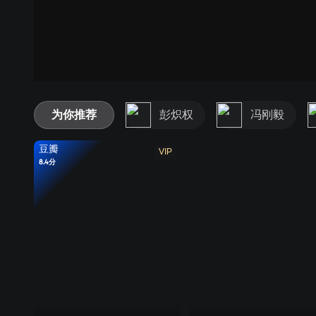
为你推荐
彭炽权
冯刚毅
豆瓣
VIP
8.4分