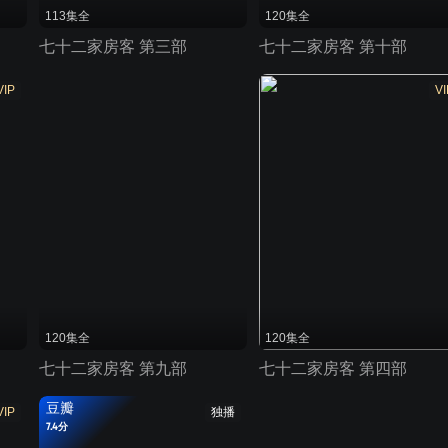
113集全
120集全
七十二家房客 第三部
七十二家房客 第十部
VIP
VI
120集全
120集全
七十二家房客 第九部
七十二家房客 第四部
豆瓣
VIP
独播
7.4分