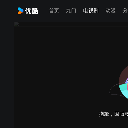
首页
九门
电视剧
动漫
分
抱歉，因版