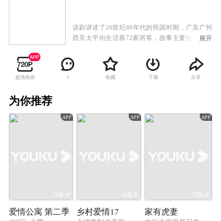
该剧讲述了20世纪40年代的民国时期，广东广州
西关太平街生活着72家房客，故事主要描述房东
展开
与房客的较量，以及街坊生活的酸甜苦辣。
超清画质
收藏
下载
分享
5
为你推荐
APP
APP
APP
20集全
40集全
20集全
爱情公寓 第二季
乡村爱情17
家有虎妻