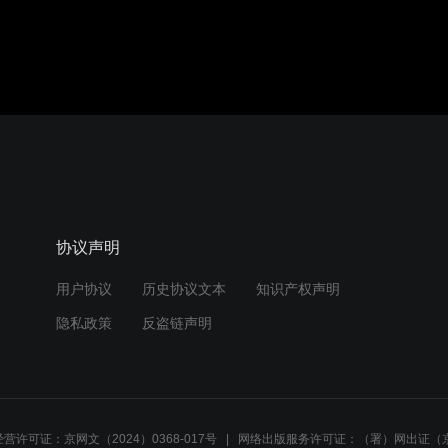
协议声明
用户协议
历史协议文本
知识产权声明
隐私政策
反盗链声明
营许可证：京网文（2024）0368-017号
网络出版服务许可证：（署）网出证（京