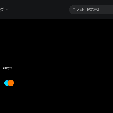
类
加载中...