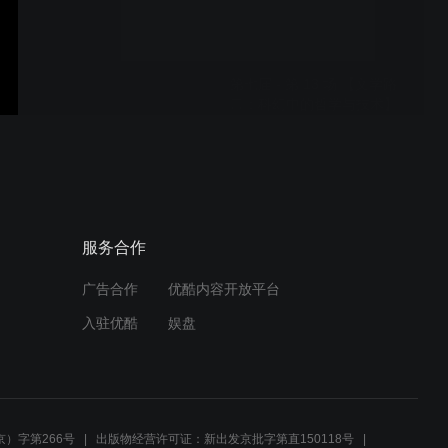
未来】
第七届 - 第 13 场 【文学路
口：科幻中的哲学与技术】
第七届 - 第 12 场 【塑造女
性叙述者——声音、角色、
打破刻板印象】
服务合作
广告合作
优酷内容开放平台
第七届 - 第 11 场 【线索交
入驻优酷
娱盘
织：科幻、奇幻与现实】
第七届 - 第 10 场 【人物弧
光，及难以置信的悬念】
）字第266号
出版物经营许可证：新出发京批字第直150118号