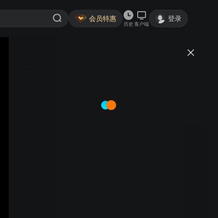
会员特惠
登录
历史
客户端
视频
讨论
作家推介 | 阿乙（A Yi) - 中国
中欧国际文学节
关注
16粉丝
视频
第七届 - 第 14 场 【从蚂蚁
到机器人：解密错综复杂的