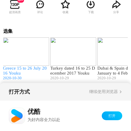
超清画质
评论
收藏
下载
分享
选集
6
30:31
40:04
Greece 15 to 26 July 20
Turkey dated 16 to 25 D
Dubai & Spain da
k
16 Youku
ecember 2017 Youku
January to 4 Febr
2020-10-30
2020-10-29
17 Youku
2020-10-29
打开方式
继续使用浏览器
Copyright©
2026
优酷 youku.com
版权所有
京ICP备06050721号-1
优酷
打开
为好内容全力以赴