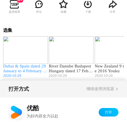
超清画质
评论
收藏
下载
分享
选集
4
18:48
15:53
D
Dubai & Spain dated 29
River Danube Budapest
New Zealand 9 to
January to 4 February 20
Hungary dated 17 Febru
e 2016 Youku
17 Youku
2020-10-29
ary 2018 Youku
2020-10-29
2020-10-26
打开方式
继续使用浏览器
Copyright©
2026
优酷 youku.com
版权所有
京ICP备06050721号-1
优酷
打开
为好内容全力以赴