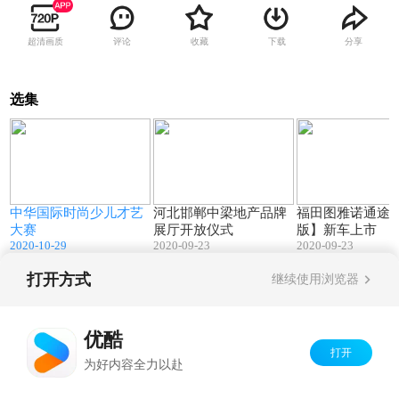
超清画质
评论
收藏
下载
分享
选集
5
00:15
00:15
际
中华国际时尚少儿才艺
河北邯郸中梁地产品牌
福田图雅诺通途
大赛
展厅开放仪式
版】新车上市
2020-10-29
2020-09-23
2020-09-23
打开方式
继续使用浏览器
Copyright©
2026
优酷 youku.com
版权所有
京ICP备06050721号-1
优酷
打开
为好内容全力以赴