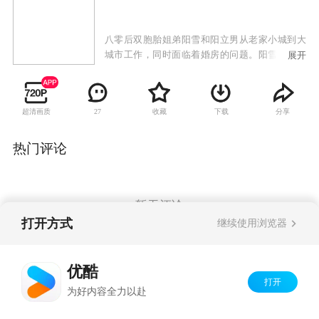
八零后双胞胎姐弟阳雪和阳立男从老家小城到大
城市工作，同时面临着婚房的问题。阳雪的男朋
展开
友于致远家庭条件优于阳雪家，给准备了婚房，
未来的婆婆郝丽蓉因此处处防备阳雪。婆婆的行
为给两个人的感情带来了很大的困扰，但是两人
超清画质
收藏
下载
分享
27
终于经受住了考验，结成连理。阳立男和女朋友
宁宁感情很深，但是宁宁的母亲要求立男先买房
才能结婚。立男一再努力却一再落空，差点误入
热门评论
歧途，幸而一家人守望相助，终于迷途知返。宁
宁母亲也终于理解了立男，同意两人的婚事。经
历一番风雨洗礼，所有人都明白了生活的真谛。
暂无评论
打开方式
继续使用浏览器
Copyright©
2026
优酷 youku.com
版权所有
优酷
京ICP备06050721号-1
打开
为好内容全力以赴