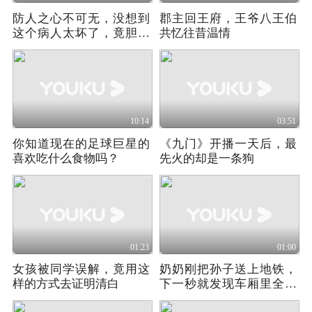
防人之心不可无，没想到
郡主回王府，王爷八王伯
这个病人太坏了，竟胆大
共忆往昔温情
包天偷看护士！
10:14
03:51
你知道现在的足球巨星的
《九门》开播一天后，最
喜欢吃什么食物吗？
先火的却是一条狗
01:23
01:00
女孩被同学误解，竟用这
奶奶刚把孙子送上地铁，
样的方式去证明清白
下一秒就发现车厢里全都
是丧尸