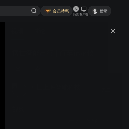
会员特惠
登录
历史
客户端
视频
讨论
博世智能出行 | 行车记录仪
博世上海智能科技
关注
17粉丝
视频
博世便携空气净化器M7