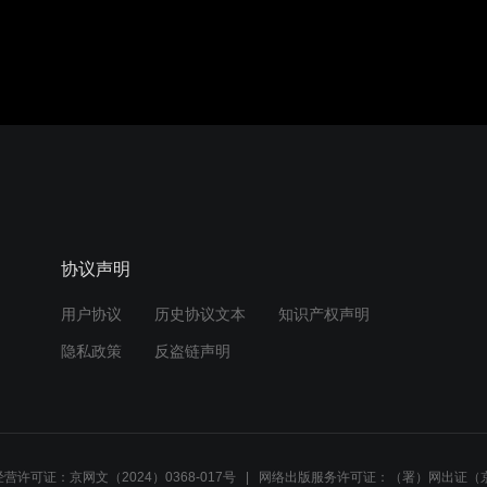
协议声明
用户协议
历史协议文本
知识产权声明
隐私政策
反盗链声明
营许可证：京网文（2024）0368-017号
网络出版服务许可证：（署）网出证（京