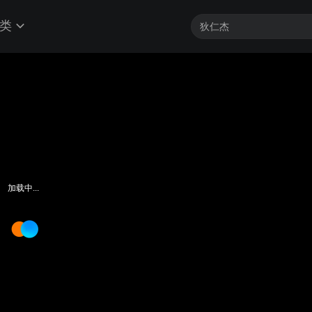
类
加载中...