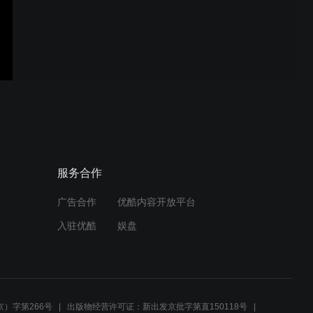
博世REVOL芮芙 | 婴儿床安
装教程
博世REVOL芮芙 | 书桌安装
教程
服务合作
广告合作
优酷内容开放平台
博世REVOL芮芙 | 书桌操作
入驻优酷
娱盘
指引
博世REVOL芮芙 | 婴儿床操
作指引
）字第266号
出版物经营许可证：新出发京批字第直150118号