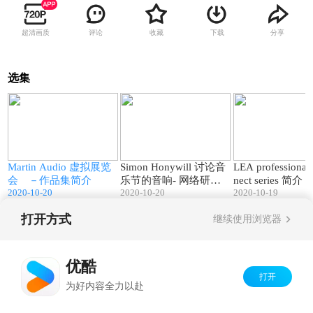
超清画质
评论
收藏
下载
分享
选集
9
95:40
109:39
Martin Audio 虚拟展览
Simon Honywill 讨论音
LEA professiona
G
会 －作品集简介
乐节的音响- 网络研讨
nect series 简介
2020-10-20
2020-10-20
2020-10-19
P
会
打开方式
继续使用浏览器
Copyright©
2026
优酷 youku.com
版权所有
京ICP备06050721号-1
优酷
打开
为好内容全力以赴