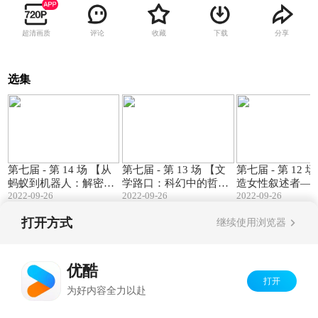
超清画质
评论
收藏
下载
分享
选集
43:10
51:12
第七届 - 第 14 场 【从
第七届 - 第 13 场 【文
第七届 - 第 12 
蚂蚁到机器人：解密错
学路口：科幻中的哲学
造女性叙述者—
2022-09-26
2022-09-26
2022-09-26
综复杂的未来】
与技术】
音、角色、打破
象】
打开方式
继续使用浏览器
Copyright©
2026
优酷 youku.com
版权所有
京ICP备06050721号-1
优酷
打开
为好内容全力以赴