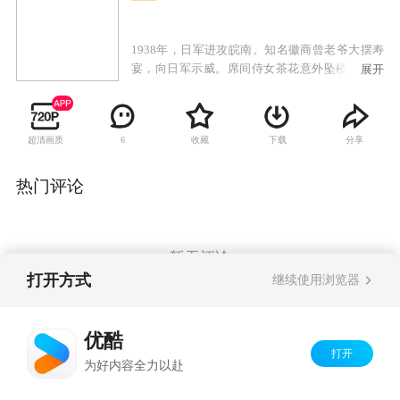
1938年，日军进攻皖南。知名徽商曾老爷大摆寿
宴，向日军示威。席间侍女茶花意外坠楼身亡。
展开
为了保全不愿给日军唱戏的戏班众人性命，季素
答应与一直暗恋她的曾家少爷假结婚。茶花的未
婚夫，抗日青年燕朋暗访到茶花之死为曾玉雪失
超清画质
收藏
下载
分享
6
手造成而发誓报仇。本不愿嫁的季素与燕朋在逃
亡中产生恋情。然而，在曾玉雪的阴险策划下，
燕朋对季素产生了误解而分手。燕朋投身革命，
热门评论
成为骁勇善战的战士。几年后与女游击队长杨秀
结婚。解放后，燕朋得知季素的儿子小纯是自己
的亲骨肉，而季素的师兄卫安为了个人恩怨，使
燕朋与小纯不能相认，也在卫安的挑唆下反目成
暂无评论
仇。上级领导宫为友大义灭亲，及时揭露了小舅
打开方式
继续使用浏览器
子卫安的伎俩，使燕朋父子最终得以相认。
Copyright©
2026
优酷 youku.com
版权所有
优酷
京ICP备06050721号-1
打开
为好内容全力以赴