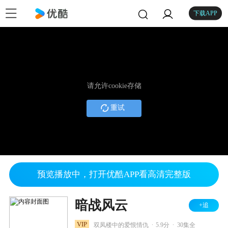
下载APP
请允许cookie存储
重试
预览播放中，打开优酷APP看高清完整版
暗战风云
+追
.
.
VIP
双凤楼中的爱恨情仇
5.9分
30集全