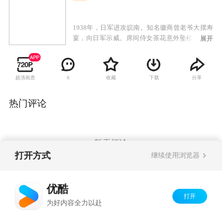
1938年，日军进攻皖南。知名徽商曾老爷大摆寿
宴，向日军示威。席间侍女茶花意外坠楼身亡。
展开
为了保全不愿给日军唱戏的戏班众人性命，季素
答应与一直暗恋她的曾家少爷假结婚。茶花的未
婚夫，抗日青年燕朋暗访到茶花之死为曾玉雪失
超清画质
收藏
下载
分享
6
手造成而发誓报仇。本不愿嫁的季素与燕朋在逃
亡中产生恋情。然而，在曾玉雪的阴险策划下，
燕朋对季素产生了误解而分手。燕朋投身革命，
热门评论
成为骁勇善战的战士。几年后与女游击队长杨秀
结婚。解放后，燕朋得知季素的儿子小纯是自己
的亲骨肉，而季素的师兄卫安为了个人恩怨，使
燕朋与小纯不能相认，也在卫安的挑唆下反目成
暂无评论
仇。上级领导宫为友大义灭亲，及时揭露了小舅
打开方式
继续使用浏览器
子卫安的伎俩，使燕朋父子最终得以相认。
Copyright©
2026
优酷 youku.com
版权所有
优酷
京ICP备06050721号-1
打开
为好内容全力以赴