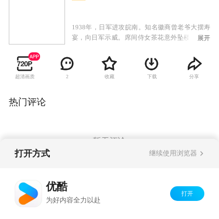
1938年，日军进攻皖南。知名徽商曾老爷大摆寿
宴，向日军示威。席间侍女茶花意外坠楼身亡。
展开
为了保全不愿给日军唱戏的戏班众人性命，季素
答应与一直暗恋她的曾家少爷假结婚。茶花的未
婚夫，抗日青年燕朋暗访到茶花之死为曾玉雪失
超清画质
收藏
下载
分享
2
手造成而发誓报仇。本不愿嫁的季素与燕朋在逃
亡中产生恋情。然而，在曾玉雪的阴险策划下，
燕朋对季素产生了误解而分手。燕朋投身革命，
热门评论
成为骁勇善战的战士。几年后与女游击队长杨秀
结婚。解放后，燕朋得知季素的儿子小纯是自己
的亲骨肉，而季素的师兄卫安为了个人恩怨，使
燕朋与小纯不能相认，也在卫安的挑唆下反目成
暂无评论
仇。上级领导宫为友大义灭亲，及时揭露了小舅
打开方式
继续使用浏览器
子卫安的伎俩，使燕朋父子最终得以相认。
Copyright©
2026
优酷 youku.com
版权所有
优酷
京ICP备06050721号-1
打开
为好内容全力以赴