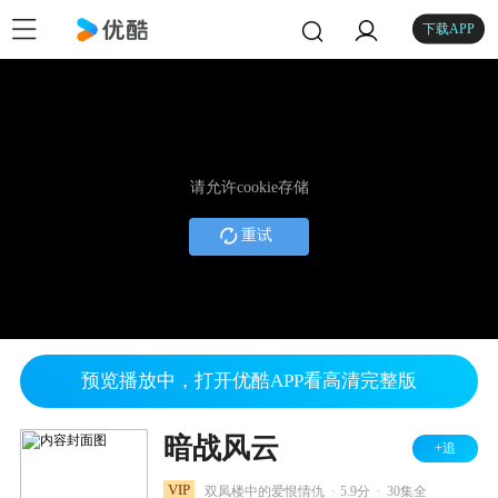
下载APP
请允许cookie存储
重试
预览播放中，打开优酷APP看高清完整版
暗战风云
+追
.
.
VIP
双凤楼中的爱恨情仇
5.9分
30集全