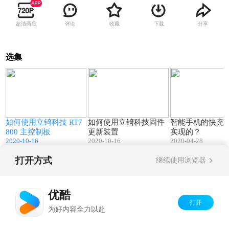
超清画质
评论
收藏
下载
分享
选集
2
08:16
04:52
直
如何使用立锜科技 RT7
如何使用立锜科技固件
智能手机的快充
800 主控制板
更新装置
实现的？
2020-10-16
2020-10-16
2020-04-28
打开方式
继续使用浏览器
Copyright©
2026
优酷 youku.com
版权所有
京ICP备06050721号-1
优酷
打开
为好内容全力以赴