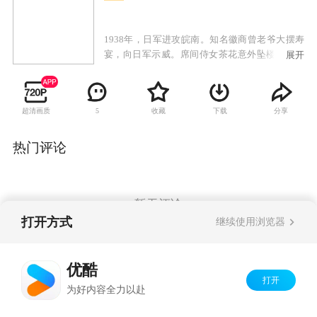
1938年，日军进攻皖南。知名徽商曾老爷大摆寿
宴，向日军示威。席间侍女茶花意外坠楼身亡。
展开
为了保全不愿给日军唱戏的戏班众人性命，季素
答应与一直暗恋她的曾家少爷假结婚。茶花的未
婚夫，抗日青年燕朋暗访到茶花之死为曾玉雪失
超清画质
收藏
下载
分享
5
手造成而发誓报仇。本不愿嫁的季素与燕朋在逃
亡中产生恋情。然而，在曾玉雪的阴险策划下，
燕朋对季素产生了误解而分手。燕朋投身革命，
热门评论
成为骁勇善战的战士。几年后与女游击队长杨秀
结婚。解放后，燕朋得知季素的儿子小纯是自己
的亲骨肉，而季素的师兄卫安为了个人恩怨，使
燕朋与小纯不能相认，也在卫安的挑唆下反目成
暂无评论
仇。上级领导宫为友大义灭亲，及时揭露了小舅
打开方式
继续使用浏览器
子卫安的伎俩，使燕朋父子最终得以相认。
Copyright©
2026
优酷 youku.com
版权所有
优酷
京ICP备06050721号-1
打开
为好内容全力以赴