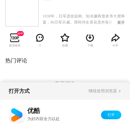
1938年，日军进攻皖南。知名徽商曾老爷大摆寿
宴，向日军示威。席间侍女茶花意外坠楼身亡。
展开
为了保全不愿给日军唱戏的戏班众人性命，季素
答应与一直暗恋她的曾家少爷假结婚。茶花的未
婚夫，抗日青年燕朋暗访到茶花之死为曾玉雪失
超清画质
收藏
下载
分享
11
手造成而发誓报仇。本不愿嫁的季素与燕朋在逃
亡中产生恋情。然而，在曾玉雪的阴险策划下，
燕朋对季素产生了误解而分手。燕朋投身革命，
热门评论
成为骁勇善战的战士。几年后与女游击队长杨秀
结婚。解放后，燕朋得知季素的儿子小纯是自己
的亲骨肉，而季素的师兄卫安为了个人恩怨，使
燕朋与小纯不能相认，也在卫安的挑唆下反目成
暂无评论
仇。上级领导宫为友大义灭亲，及时揭露了小舅
打开方式
继续使用浏览器
子卫安的伎俩，使燕朋父子最终得以相认。
Copyright©
2026
优酷 youku.com
版权所有
优酷
京ICP备06050721号-1
打开
为好内容全力以赴