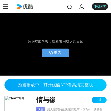
下载APP
数据获取失败，请检查网络之后重试
重试
预览播放中，打开优酷APP看高清完整版
情与缘
+追
.
.
预告
感人至深的血缘亲情故事
5.7分
共28集