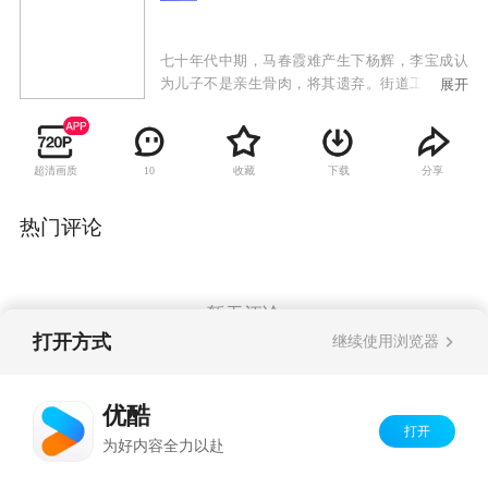
七十年代中期，马春霞难产生下杨辉，李宝成认
为儿子不是亲生骨肉，将其遗弃。街道工人杨妈
展开
年轻丧夫，省吃俭用，虽然家境贫困，但对杨辉
百般呵护，并培养成人。苦苦寻子三十年的马春
霞，终于找到了亲生儿子。因为认子问题，生母
超清画质
收藏
下载
分享
10
和养母两家发生矛盾。身为院长的李宝成与外科
主任杨辉矛盾重重，却不知杨辉就是自己的亲生
儿子。危难时刻，身为博士后的脑外专家杨辉，
热门评论
成功为患有脑中风的养母做了开颅手术，后给病
入膏肓的生母捐献了一颗肾，体现了对养母和生
母的情与缘。最终，杨辉与自己心爱的姑娘喜结
良缘。
暂无评论
打开方式
继续使用浏览器
Copyright©
2026
优酷 youku.com
版权所有
优酷
京ICP备06050721号-1
打开
为好内容全力以赴