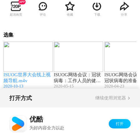
超清画质
评论
收藏
下载
分享
选集
8
03:58
04:33
短
ISUOG世界大会线上视
ISUOG网络会议：冠状
ISUOG网络会议
频导航.m4v
病毒：工作人员的健康.
冠状病毒的准备.m
2020-10-13
mp4
2020-05-15
2020-04-23
打开方式
继续使用浏览器
Copyright©
2026
优酷 youku.com
版权所有
京ICP备06050721号-1
优酷
打开
为好内容全力以赴