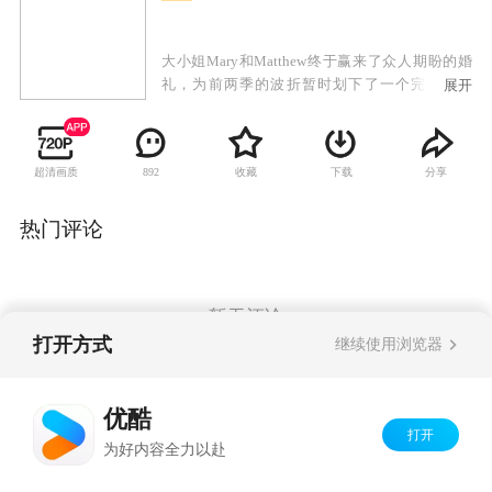
大小姐Mary和Matthew终于赢来了众人期盼的婚
礼，为前两季的波折暂时划下了一个完美的句
展开
点。但麻烦事依然不断，老爷投资失败，让唐顿
庄园陷入了财政危机。Matthew意外收到了一份让
他很为难的遗产，三小姐Sybil和Tom的结合依然
超清画质
收藏
下载
分享
892
让老爷耿耿于怀，二小姐Edith依然在为自己的幸
福争取着。另一边，Bates依然深陷狱中，Anna为
其奔走寻找渺茫的证据；唐顿庄园赢来了新的仆
热门评论
人。有人来到，有人离去，时间在前行，改变不
可避免，看似牢固永远不会变的唐顿庄园，似乎
也难以抵抗这新时代的冲击……
暂无评论
打开方式
继续使用浏览器
Copyright©
2026
优酷 youku.com
版权所有
优酷
京ICP备06050721号-1
打开
为好内容全力以赴