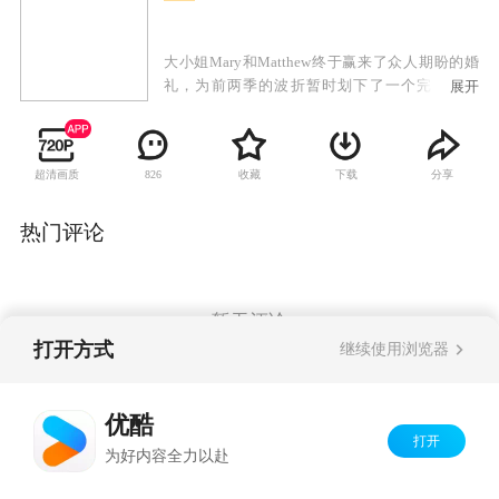
大小姐Mary和Matthew终于赢来了众人期盼的婚
礼，为前两季的波折暂时划下了一个完美的句
展开
点。但麻烦事依然不断，老爷投资失败，让唐顿
庄园陷入了财政危机。Matthew意外收到了一份让
他很为难的遗产，三小姐Sybil和Tom的结合依然
超清画质
收藏
下载
分享
826
让老爷耿耿于怀，二小姐Edith依然在为自己的幸
福争取着。另一边，Bates依然深陷狱中，Anna为
其奔走寻找渺茫的证据；唐顿庄园赢来了新的仆
热门评论
人。有人来到，有人离去，时间在前行，改变不
可避免，看似牢固永远不会变的唐顿庄园，似乎
也难以抵抗这新时代的冲击……
暂无评论
打开方式
继续使用浏览器
Copyright©
2026
优酷 youku.com
版权所有
优酷
京ICP备06050721号-1
打开
为好内容全力以赴