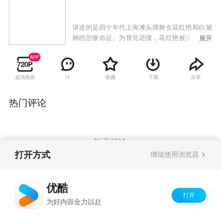
讲述的是四十年代上海滩头牌舞女花红艳和白黛
林的悲惨命运。为替兄还债，花红艳被迫做了闻
展开
名江湖的丝绸大王龙耀祖的姨太太。而龙耀祖的
亲弟弟龙耀宗恰恰是花红艳的初恋情人。不料龙
耀祖暴毙婚宴，身为龙家新掌门人的龙耀宗对花
超清画质
收藏
下载
分享
11
红艳旧情难忘，却又顾虑重重，从而导致了新的
感情危机。白黛林是恶霸白厉冰的养女，实际上
和其他姐妹都是他的摇钱树。守备司令江砥平垂
热门评论
涎白黛林的美貌，以汉奸罪名逮捕了白厉冰，以
逼迫白黛林及其姐妹就范。四处躲避的白黛林几
次都得到年轻军官鲍望春的援救。鲍望春无意间
获得了白家众姐妹的卖身契，为挽救白黛林等众
暂无评论
舞女，鲍望春冒死和江砥平展开争斗。花红艳为
打开方式
继续使用浏览器
羞辱龙家，重新下海充当舞女，与出身豪门的记
者陆蒙山产生了感情纠葛。灯红酒绿、纸醉金迷
Copyright©
2026
优酷 youku.com
版权所有
的背后，正是正义与邪恶、光明与黑暗的殊死搏
优酷
京ICP备06050721号-1
杀。
打开
为好内容全力以赴