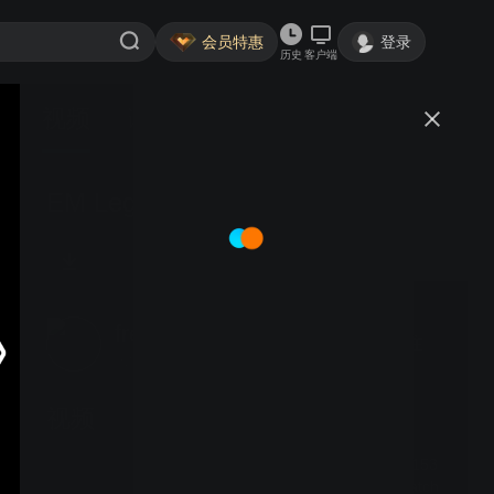
会员特惠
登录
历史
客户端
视频
讨论
EM Legend 43 2020.11.28
free啊123
关注
大鱼号认证作者·1.3万粉丝
视频
武享吧格斗ONEFights 153
-全场视频含ppv Full Match