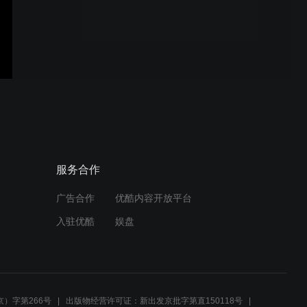
武享吧裸拳2026-05-07_18-
50-09_BKFC BLOOD 4
BLOOD.全场
武享吧踢拳赛RCC x К-1
Grand Prix 全场视频
服务合作
广告合作
优酷内容开放平台
武享吧格斗RWS Marie
入驻优酷
娱盘
Ruumet vs. Jitti 2 May
2026
武享吧格斗
BJJ.2026.Fight.to.Win.307.
）字第266号
出版物经营许可证：新出发京批字第直150118号